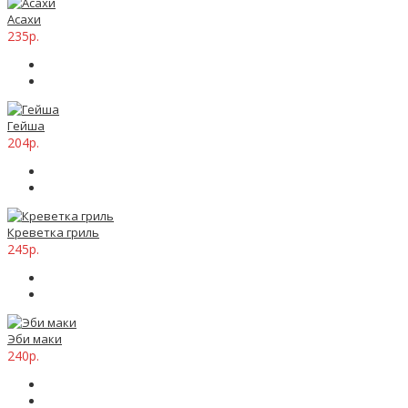
Асахи
235р.
Гейша
204р.
Креветка гриль
245р.
Эби маки
240р.