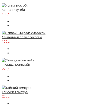
Каппа тизу эби
130р.
Сливочный ролл с лососем
155р.
Филадельфия лайт
228р.
Тайский темпура
255р.