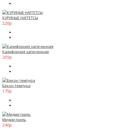
КУРИНЫЕ НАГГЕТСЫ
220р.
Калифорния запеченная
205р.
Бекон темпура
175р.
Мидии гриль
240р.