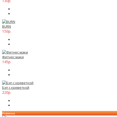
130р.
BURN
150р.
Фитнес маки
145р.
Бэп с креветкой
220р.
Новинка