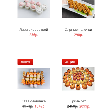
Лава с креветкой
Сырные палочки
236р.
290р.
АКЦИЯ
АКЦИЯ
Сет Половинка
Гриль сет
1971р.
1649р.
2460р.
2099р.