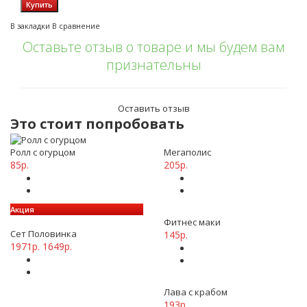
В закладки
В сравнение
Оставьте отзыв о товаре и мы будем вам
признательны
Оставить отзыв
Это стоит попробовать
Ролл с огурцом
Мегаполис
85р.
205р.
Акция
Фитнес маки
Сет Половинка
145р.
1971р.
1649р.
Лава с крабом
193р.