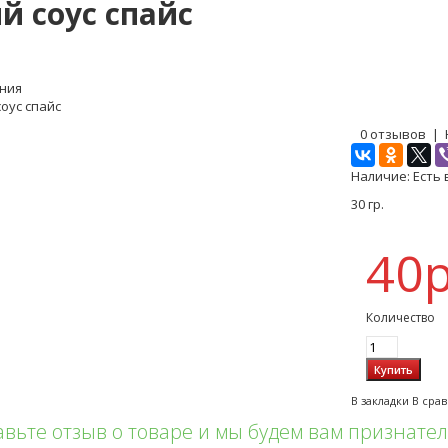
й соус спайс
ния
оус спайс
0 отзывов
|
Наличие:
Есть 
30 гр.
40р
Количество
В закладки
В сра
авьте отзыв о товаре и мы будем вам признате