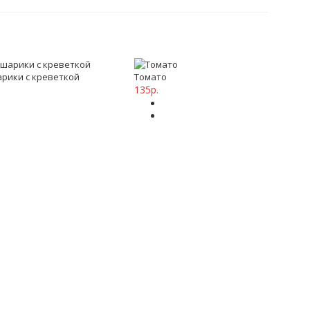
рики с креветкой
Томато
135р.