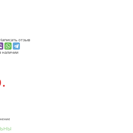
Написать отзыв
в наличии
.
внение
льны