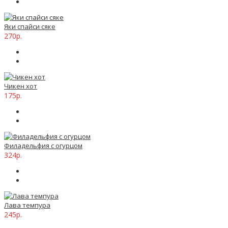
Яки спайси сяке
270р.
Чикен хот
175р.
Филадельфия с огурцом
324р.
Лава темпура
245р.