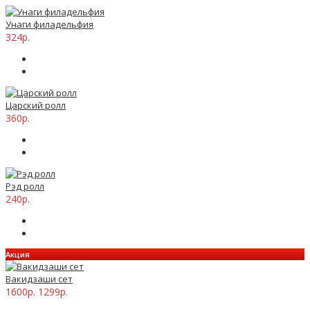
Унаги филадельфия
324р.
Царский ролл
360р.
Рэд ролл
240р.
Акция
Вакидзаши сет
1600р.
1299р.