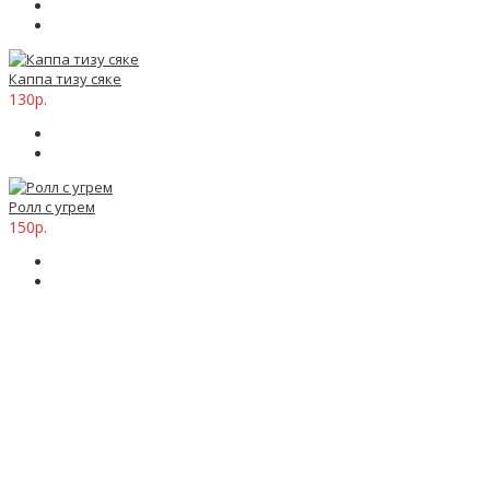
Каппа тизу сяке
130р.
Ролл с угрем
150р.