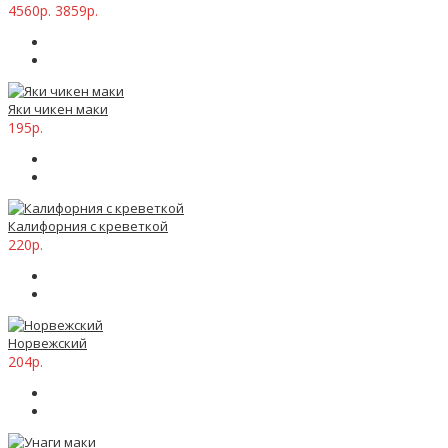
4560р.
3859р.
Яки чикен маки
195р.
Калифорния с креветкой
220р.
Норвежский
204р.