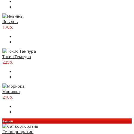
Инь-янь
170р.
Токио Темпура
225р.
Мориока
210р.
Акция
Сет корпоратив