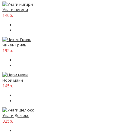
Унаги нигири
140р.
Чикен Гриль
195р.
Нори маки
145р.
Унаги Делюкс
325р.