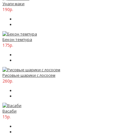
Унаги маки
190р.
Бекон темпура
175р.
Рисовые шарики с лососем
260р.
Васаби
15р.