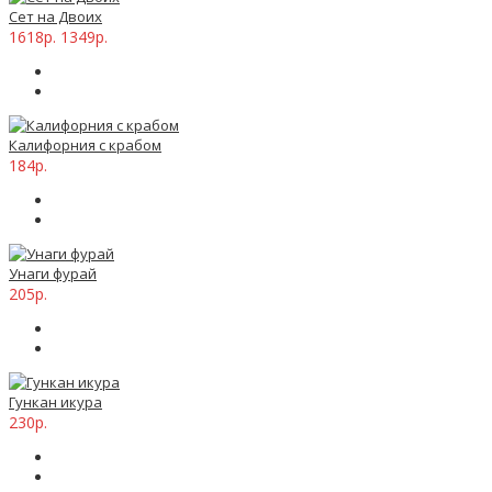
Сет на Двоих
1618р.
1349р.
Калифорния с крабом
184р.
Унаги фурай
205р.
Гункан икура
230р.