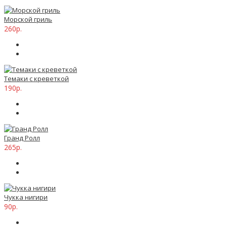
Морской гриль
260р.
Темаки с креветкой
190р.
Гранд Ролл
265р.
Чукка нигири
90р.