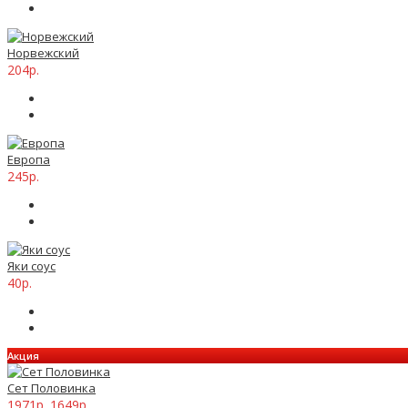
Норвежский
204р.
Европа
245р.
Яки соус
40р.
Акция
Сет Половинка
1971р.
1649р.