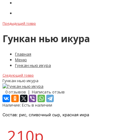
Акции
Обратная связь
Предыдущий товар
Гункан нью икура
Главная
Меню
Гункан нью икура
Следующий товар
Гункан нью икура
0 отзывов
|
Написать отзыв
Наличие:
Есть в наличии
Состав: рис, сливочный сыр, красная икра
210р.