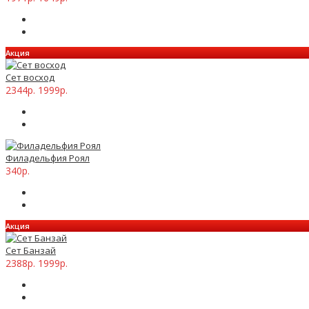
Акция
Сет восход
2344р.
1999р.
Филадельфия Роял
340р.
Акция
Сет Банзай
2388р.
1999р.