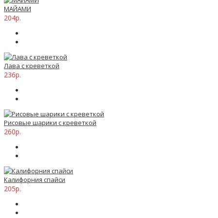
МАЙАМИ
204р.
Лава с креветкой
236р.
Рисовые шарики с креветкой
260р.
Калифорния спайси
205р.