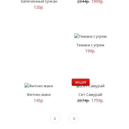
Запеченный гункан
2344р.
1999р.
120р.
Темаки с угрем
190р.
АКЦИЯ
Фитнес маки
Сет Самурай
145р.
2074р.
1759р.